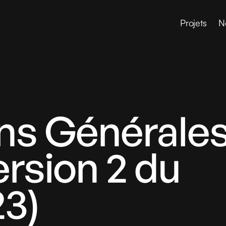
Projets
N
ns Générale
ersion 2 du
23)