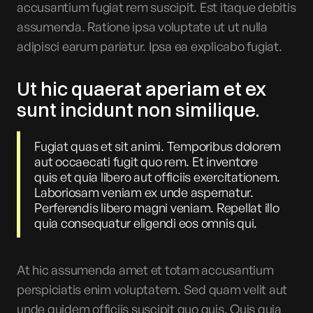
accusantium fugiat rem suscipit. Est itaque debitis
assumenda. Ratione ipsa voluptate ut ut nulla
adipisci earum pariatur. Ipsa ea explicabo fugiat.
Ut hic quaerat aperiam et ex
sunt incidunt non similique.
Fugiat quas et sit animi. Temporibus dolorem
aut occaecati fugit quo rem. Et inventore
quis et quia libero aut officiis exercitationem.
Laboriosam veniam ex unde aspernatur.
Perferendis libero magni veniam. Repellat illo
quia consequatur eligendi eos omnis qui.
At hic assumenda amet et totam accusantium
perspiciatis enim voluptatem. Sed quam velit aut
unde quidem officiis suscipit quo quis. Quis quia