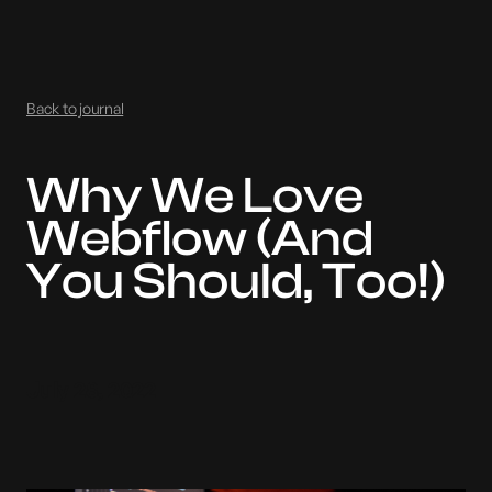
Back to journal
Why We Love
Webflow (And
You Should, Too!)
July 28, 2022