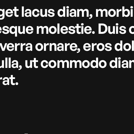
get lacus diam, morbi 
esque molestie. Duis 
iverra ornare, eros do
ulla, ut commodo diam
rat.