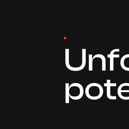
About
Unf
pote