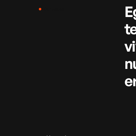
E
Our values
t
v
n
e