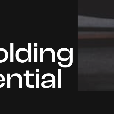
olding
ntial